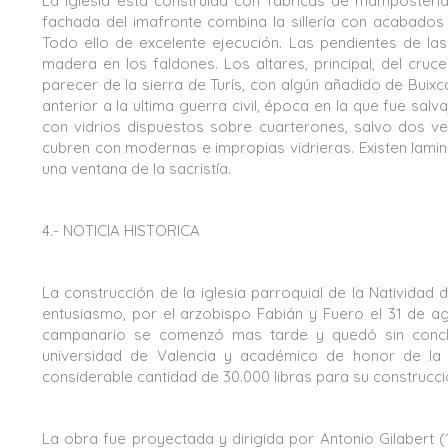
La iglesia está construida con fábricas de mampostería 
fachada del imafronte combina la sillería con acabados d
Todo ello de excelente ejecución. Las pendientes de las
madera en los faldones. Los altares, principal, del cru
parecer de la sierra de Turís, con algún añadido de Bui
anterior a la ultima guerra civil, época en la que fue sa
con vidrios dispuestos sobre cuarterones, salvo dos ven
cubren con modernas e impropias vidrieras. Existen lamin
una ventana de la sacristía.
4.- NOTICIA HISTORICA
La construcción de la iglesia parroquial de la Nativida
entusiasmo, por el arzobispo Fabián y Fuero el 31 de ag
campanario se comenzó mas tarde y quedó sin concluir
universidad de Valencia y académico de honor de la
considerable cantidad de 30.000 libras para su construcci
La obra fue proyectada y dirigida por Antonio Gilabert (