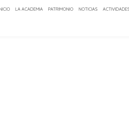
INICIO
LA ACADEMIA
PATRIMONIO
NOTICIAS
ACTIVIDADE
ADEMIA
PATRIMONIO
NOTICIAS
ACTIVIDADES
BIBLIOTECA