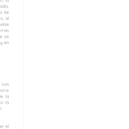
o. la
cado.
ia de
s, al
ueble
erran
ue se
 y en
, con
torre
e la
o la
r.
er el