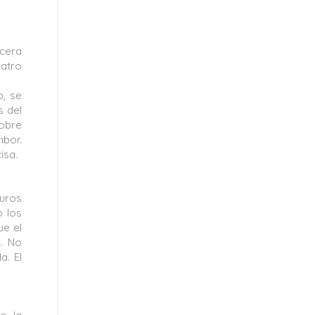
ecera
uatro
o, se
s del
sobre
bor.
isa.
muros
o los
ue el
. No
a. El