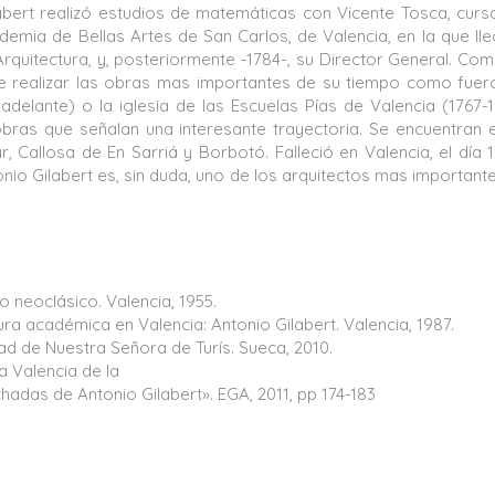
labert realizó estudios de matemáticas con Vicente Tosca, cur
demia de Bellas Artes de San Carlos, de Valencia, en la que ll
Arquitectura, y, posteriormente -1784-, su Director General. Co
de realizar las obras mas importantes de su tiempo como fuer
adelante) o la iglesia de las Escuelas Pías de Valencia (1767-1
bras que señalan una interesante trayectoria. Se encuentran 
r, Callosa de En Sarriá y Borbotó. Falleció en Valencia, el día 
onio Gilabert es, sin duda, uno de los arquitectos mas important
 neoclásico. Valencia, 1955.
 académica en Valencia: Antonio Gilabert. Valencia, 1987.
ad de Nuestra Señora de Turís. Sueca, 2010.
a Valencia de la
chadas de Antonio Gilabert». EGA, 2011, pp 174-183