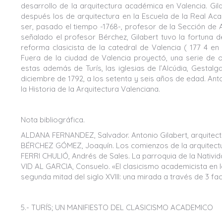
desarrollo de la arquitectura académica en Valencia. Gi
después los de arquitectura en la Escuela de la Real Aca
ser, pasado el tiempo -1768-, profesor de la Sección de 
señalado el profesor Bérchez, Gilabert tuvo la fortuna 
reforma clasicista de la catedral de Valencia ( 177 4 en 
Fuera de la ciudad de Valencia proyectó, una serie de o
estas además de Turís, las iglesias de l’Alcúdia, Gestalga
diciembre de 1792, a los setenta y seis años de edad. Ant
la Historia de la Arquitectura Valenciana.
Nota bibliográfica.
ALDANA FERNANDEZ, Salvador. Antonio Gilabert, arquitecto
BÉRCHEZ GÓMEZ, Joaquín. Los comienzos de la arquitectura
FERRI CHULIÓ, Andrés de Sales. La parroquia de la Nativid
VID AL GARCIA, Consuelo. «El clasicismo academicista en l
segunda mitad del siglo XVIII: una mirada a través de 3 fa
5.- TURÍS; UN MANIFIESTO DEL CLASICISMO ACADEMICO