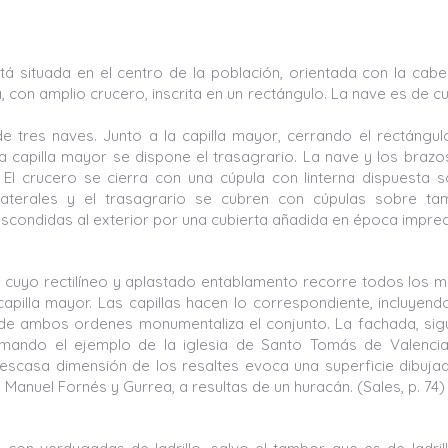
stá situada en el centro de la población, orientada con la cab
, con amplio crucero, inscrita en un rectángulo. La nave es de c
de tres naves. Junto a la capilla mayor, cerrando el rectángul
 la capilla mayor se dispone el trasagrario. La nave y los brazo
l crucero se cierra con una cúpula con linterna dispuesta 
laterales y el trasagrario se cubren con cúpulas sobre tam
 escondidas al exterior por una cubierta añadida en época imprec
io cuyo rectilíneo y aplastado entablamento recorre todos los 
apilla mayor. Las capillas hacen lo correspondiente, incluyend
de ambos ordenes monumentaliza el conjunto. La fachada, sig
mando el ejemplo de la iglesia de Santo Tomás de Valencia
 y escasa dimensión de los resaltes evoca una superficie dibujad
Manuel Fornés y Gurrea, a resultas de un huracán. (Sales, p. 74)