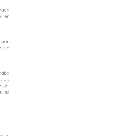
idada
e en
ación
mo ha
raba
 todo
esia,
e las