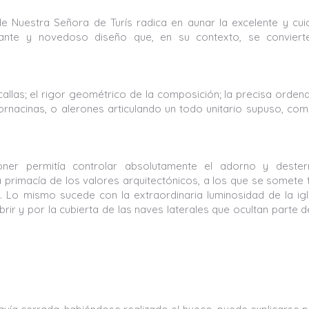
 de Nuestra Señora de Turís radica en aunar la excelente y cu
ante y novedoso diseño que, en su contexto, se conviert
allas; el rigor geométrico de la composición; la precisa orden
hornacinas, o alerones articulando un todo unitario supuso, co
ner permitía controlar absolutamente el adorno y dester
la primacía de los valores arquitectónicos, a los que se somete
 Lo mismo sucede con la extraordinaria luminosidad de la igl
r y por la cubierta de las naves laterales que ocultan parte d