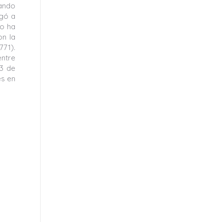
sando
egó a
mo ha
on la
771).
entre
13 de
es en