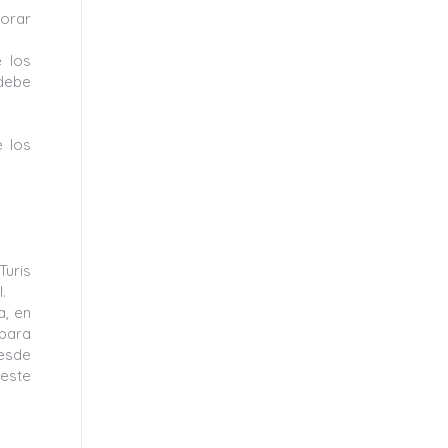
lorar
e los
 debe
e los
Turis
.
a, en
 para
desde
este