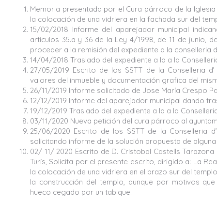
Memoria presentada por el Cura párroco de la Iglesia 
la colocación de una vidriera en la fachada sur del te
15/02/2018 Informe del aparejador municipal indic
artículos 35.a y 36 de la Ley 4/1998, de 11 de junio, d
proceder a la remisión del expediente a la conselleria d
14/04/2018 Traslado del expediente a la a la Conselleria 
27/05/2019 Escrito de los SSTT de la Conselleria d’ E
valores del inmueble y documentación grafica del mis
26/11/2019 Informe solicitado de Jose María Crespo Pas
12/12/2019 Informe del aparejador municipal dando trasla
19/12/2019 Traslado del expediente a la a la Conselleria 
03/11/2020 Nueva petición del cura párroco al ayuntam
25/06/2020 Escrito de los SSTT de la Conselleria d’ 
solicitando informe de la solución propuesta de alguna d
02/ 11/ 2020 Escrito de D. Cristobal Castells Tarazon
Turís, Solicita por el presente escrito, dirigido a: La 
la colocación de una vidriera en el brazo sur del temp
la construcción del templo, aunque por motivos qu
hueco cegado por un tabique.