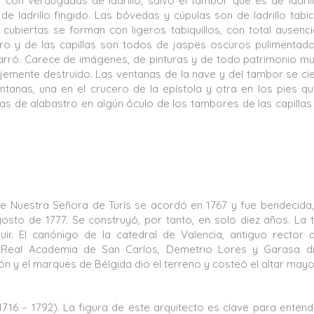
con verdugadas de ladrillo, salvo el tambor que es de ladrill
e ladrillo fingido. Las bóvedas y cúpulas son de ladrillo tabi
 cubiertas se forman con ligeros tabiquillos, con total ausenc
cero y de las capillas son todos de jaspes oscuros pulimentado
xcarró. Carece de imágenes, de pinturas y de todo patrimonio m
lvajemente destruido. Las ventanas de la nave y del tambor se ci
tanas, una en el crucero de la epístola y otra en los pies q
as de alabastro en algún óculo de los tambores de las capillas
d de Nuestra Señora de Turís se acordó en 1767 y fue bendecida
osto de 1777. Se construyó, por tanto, en solo diez años. La 
. El canónigo de la catedral de Valencia, antiguo rector d
 Real Academia de San Carlos, Demetrio Lores y Garasa di
ón y el marques de Bélgida dio el terreno y costeó el altar mayo
1716 – 1792). La figura de este arquitecto es clave para entend