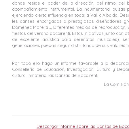
donde reside el poder de la dirección, del ritmo, del b
acompañamiento instrumental. La indumentaria, quizás p
ejerciendo cierta influencia en toda la Vall d’Albaida. D
les danses encargados a prestigiosos diseñadores grá
Doménec Morera … Diferentes medios de reproducción, vi
fiestas del verano bocairentí. Estas iniciativas junto con o
de excelente acústica para serenatas musicales), se
generaciones puedan seguir disfrutando de sus valores tr
Por todo ello hago un informe favorable a la declara
Consellería de Educación, Investigación, Cultura y Depo
cultural inmaterial las Danzas de Bocairent.
La Comisión
Descargar Informe sobre las Danzas de Boca