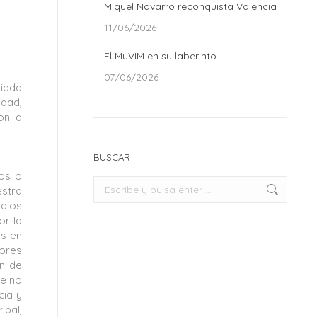
Miquel Navarro reconquista Valencia
11/06/2026
El MuVIM en su laberinto
07/06/2026
riada
idad,
ron a
BUSCAR
nos o
Buscar:
estra
udios
or la
ns en
tores
ón de
ue no
cia y
ibal,