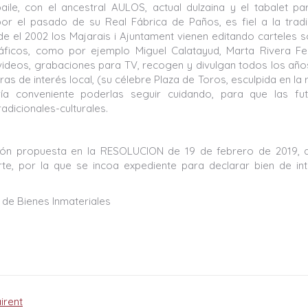
aile, con el ancestral AULOS, actual dulzaina y el tabalet pa
or el pasado de su Real Fábrica de Paños, es fiel a la tradi
esde el 2002 los Majarais i Ajuntament vienen editando carteles 
ficos, como por ejemplo Miguel Calatayud, Marta Rivera Fer
deos, grabaciones para TV, recogen y divulgan todos los año
tras de interés local, (su célebre Plaza de Toros, esculpida en la 
ría conveniente poderlas seguir cuidando, para que las fut
adicionales-culturales.
ción propuesta en la RESOLUCION de 19 de febrero de 2019, 
rte, por la que se incoa expediente para declarar bien de in
 de Bienes Inmateriales
irent