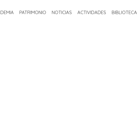
INICIO
LA ACADEMIA
PATRIMONIO
NOTICIAS
ACTIVIDADE
ADEMIA
PATRIMONIO
NOTICIAS
ACTIVIDADES
BIBLIOTECA