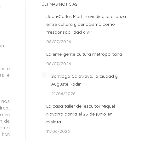
e
ÚLTIMAS NOTICIAS
Joan-Carles Martí reivindica la alianza
entre cultura y periodismo como
“responsabilidad civil”
08/07/2026
oa
La emergente cultura metropolitana
08/07/2026
Junta
es e
Santiago Calatrava, la ciudad y
Auguste Rodin
21/06/2026
 rios
La casa-taller del escultor Miquel
irent
Navarro abrirá el 25 de junio en
ia en
ón de
Mislata
 como
11/06/2026
, han