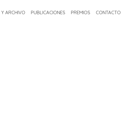
S
BIBLIOTECA Y ARCHIVO
PUBLICACIONES
PREMIOS
 Y ARCHIVO
PUBLICACIONES
PREMIOS
CONTACTO
CONTACTO