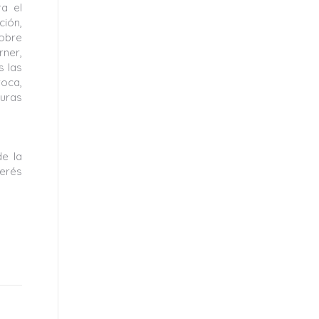
ra el
ción,
sobre
ner,
s las
roca,
uras
de la
terés