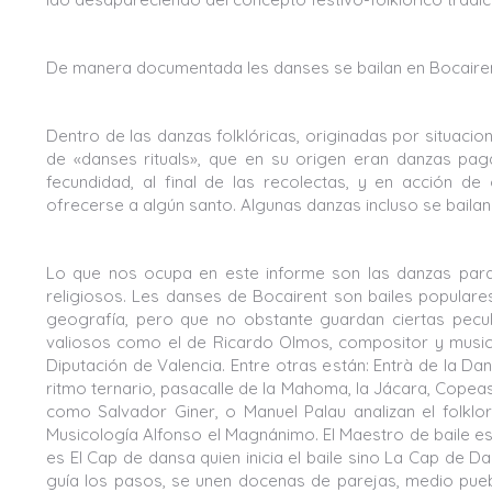
De manera documentada les danses se bailan en Bocairent 
Dentro de las danzas folklóricas, originadas por situacio
de «danses rituals», que en su origen eran danzas paga
fecundidad, al final de las recolectas, y en acción de
ofrecerse a algún santo. Algunas danzas incluso se bailan
Lo que nos ocupa en este informe son las danzas para l
religiosos. Les danses de Bocairent son bailes popular
geografía, pero que no obstante guardan ciertas pecul
valiosos como el de Ricardo Olmos, compositor y musicó
Diputación de Valencia. Entre otras están: Entrà de la Dança
ritmo ternario, pasacalle de la Mahoma, la Jácara, Cope
como Salvador Giner, o Manuel Palau analizan el folklore
Musicología Alfonso el Magnánimo. El Maestro de baile es
es El Cap de dansa quien inicia el baile sino La Cap de Dan
guía los pasos, se unen docenas de parejas, medio puebl