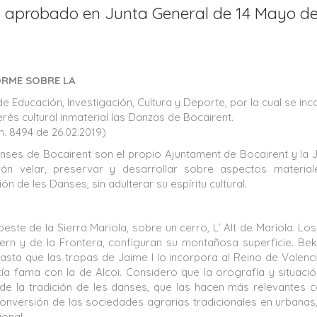
t, aprobado en Junta General de 14 Mayo d
ORME SOBRE LA
e Educación, Investigación, Cultura y Deporte, por la cual se inc
rés cultural inmaterial las Danzas de Bocairent.
 8494 de 26.02.2019)
ses de Bocairent son el propio Ajuntament de Bocairent y la 
n velar, preservar y desarrollar sobre aspectos material
n de les Danses, sin adulterar su espíritu cultural.
este de la Sierra Mariola, sobre un cerro, L’ Alt de Mariola. Los
fern y de la Frontera, configuran su montañosa superficie. Bek
hasta que las tropas de Jaime I lo incorpora al Reino de Valenc
tía fama con la de Alcoi. Considero que la orografía y situaci
 de la tradición de les danses, que las hacen más relevantes
 conversión de las sociedades agrarias tradicionales en urbanas
onal.