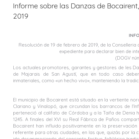
Informe sobre las Danzas de Bocairen
2019
INF
Resolución de 19 de febrero de 2019, de la Conselleria d
expediente para declarar bien de inte
(DOGV núm.
Los actuales promotores, garantes y gestores de les Dan
de Majarais de San Agustí, que en todo caso deberá
inmateriales, como «un hecho vivo», manteniendo la tradició
El municipio de Bocairent está situado en la vertiente noro
Clariano y Vinalopó, que circundan los barrancos de l’ln
perteneció al califato de Córdoba y a la Taifa de Denia 
1245. A finales del XVI su Real Fábrica de Paños compar
Bocairent han influido positivamente en la preservación
referente para otras ciudades, en las que, quizás por la
ido desapareciendo del concepto festivo-folklórico tradici