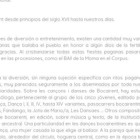
desde principios del siglo XVII hasta nuestros días.
nes de diversión o entretenimiento, existen una cantidad muy va
nas que bailaba el pueblo en honor a algún dios de la fertil
 gracias. Al cristianizarse todas estas fiestas paganas pasa
 en las procesiones, como el BAII de la Moma en el Corpus.
a diversión, sin ninguna sujeción específica con ritos paga
es, muy parecidos seguramente a los diseminados por toda nu
iaridades. Sobre les cançons i danses de Bocairent, hay est
logo, perteneciente al grupo de los cinco jóvenes, editado p
, Dança I, II, III, IV, hasta XIV variantes, pasacarrers bocairenti
as, Fandango, la Jota de Mario/a, Les Dansaes … Otros composi
 bocairenti, en edición, sobre música y texto, de la Instituci
 ancestral. Una particularidad en les dançes bocairentines es q
ça, una mujer casada la que elige al bailaor. A la pareja que ini
o, alrededor del círculo, hoguera central, como en la época tr