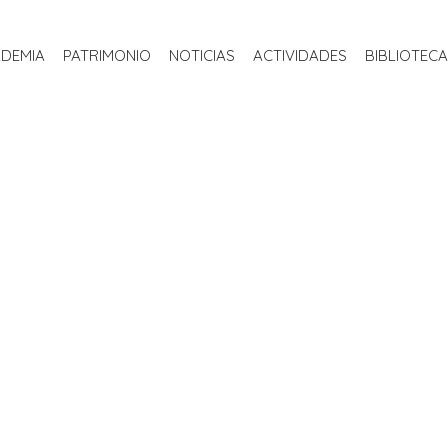
INICIO
LA ACADEMIA
PATRIMONIO
NOTICIAS
ACTIVIDADE
ADEMIA
PATRIMONIO
NOTICIAS
ACTIVIDADES
BIBLIOTECA