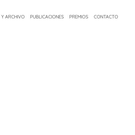
S
BIBLIOTECA Y ARCHIVO
PUBLICACIONES
PREMIOS
 Y ARCHIVO
PUBLICACIONES
PREMIOS
CONTACTO
CONTACTO