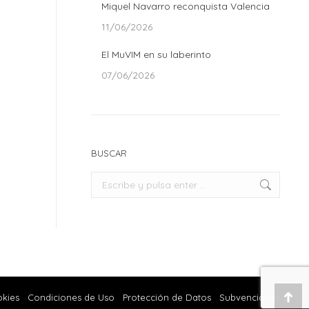
Miquel Navarro reconquista Valencia
11/06/2026
El MuVIM en su laberinto
07/06/2026
BUSCAR
Buscar:
okies
Condiciones de Uso
Protección de Datos
Subvenciones
Ir