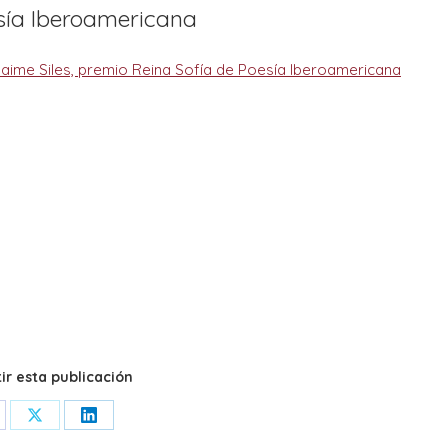
esía Iberoamericana
r esta publicación
are
Share
Share