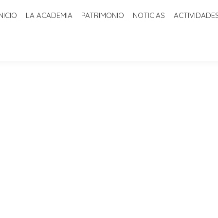
INICIO
LA ACADEMIA
PATRIMONIO
NOTICIAS
ACTIVIDADE
ADEMIA
PATRIMONIO
NOTICIAS
ACTIVIDADES
BIBLIOTECA