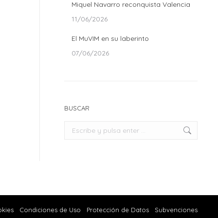
Miquel Navarro reconquista Valencia
11/06/2026
El MuVIM en su laberinto
07/06/2026
BUSCAR
Buscar:
okies
Condiciones de Uso
Protección de Datos
Subvenciones