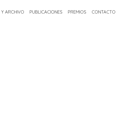
S
BIBLIOTECA Y ARCHIVO
PUBLICACIONES
PREMIOS
 Y ARCHIVO
PUBLICACIONES
PREMIOS
CONTACTO
CONTACTO