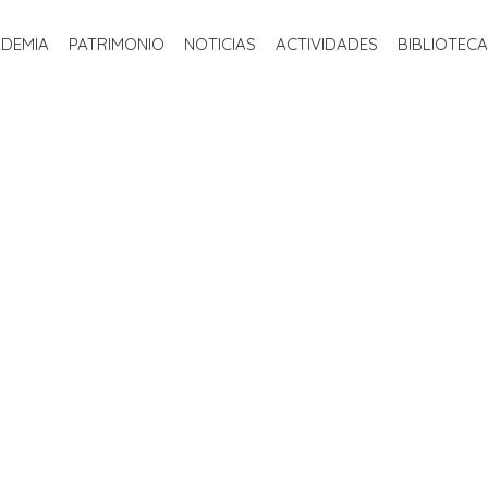
INICIO
LA ACADEMIA
PATRIMONIO
NOTICIAS
ACTIVIDADE
ADEMIA
PATRIMONIO
NOTICIAS
ACTIVIDADES
BIBLIOTECA