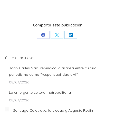
Compartir esta publicación
Share
Share
Share
on
on
on
Facebook
X
LinkedIn
ÚLTIMAS NOTICIAS
Joan-Carles Martí reivindica la alianza entre cultura y
periodismo como “responsabilidad civil”
08/07/2026
La emergente cultura metropolitana
08/07/2026
Santiago Calatrava, la ciudad y Auguste Rodin