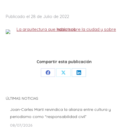
Publicado el 28 de Julio de 2022
Compartir esta publicación
Share
Share
Share
on
on
on
Facebook
X
LinkedIn
ÚLTIMAS NOTICIAS
Joan-Carles Martí reivindica la alianza entre cultura y
periodismo como “responsabilidad civil”
08/07/2026