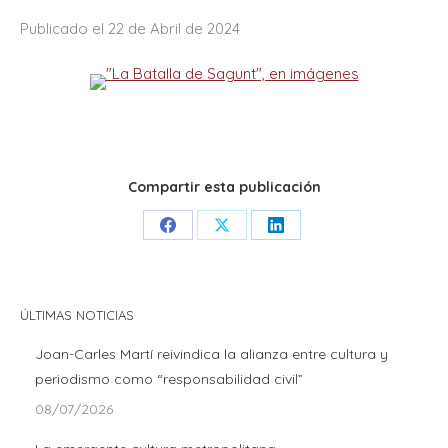
Publicado el 22 de Abril de 2024
Compartir esta publicación
Share
Share
Share
on
on
on
Facebook
X
LinkedIn
ÚLTIMAS NOTICIAS
Joan-Carles Martí reivindica la alianza entre cultura y
periodismo como “responsabilidad civil”
08/07/2026