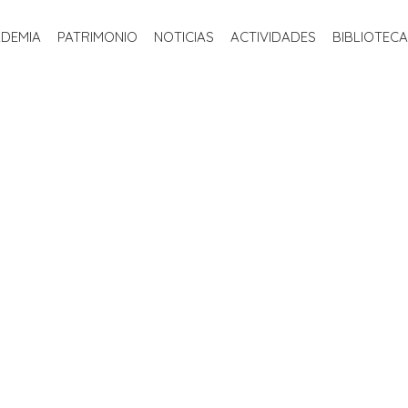
INICIO
LA ACADEMIA
PATRIMONIO
NOTICIAS
ACTIVIDADE
ADEMIA
PATRIMONIO
NOTICIAS
ACTIVIDADES
BIBLIOTECA