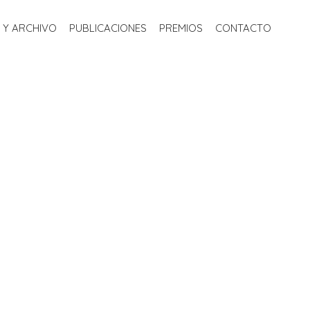
S
BIBLIOTECA Y ARCHIVO
PUBLICACIONES
PREMIOS
 Y ARCHIVO
PUBLICACIONES
PREMIOS
CONTACTO
CONTACTO