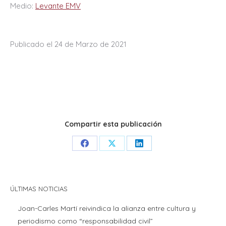
Medio:
Levante EMV
Publicado el 24 de Marzo de 2021
Compartir esta publicación
Share
Share
Share
on
on
on
Facebook
X
LinkedIn
ÚLTIMAS NOTICIAS
Joan-Carles Martí reivindica la alianza entre cultura y
periodismo como “responsabilidad civil”