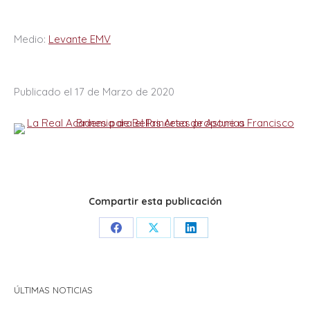
Medio:
Levante EMV
Publicado el 17 de Marzo de 2020
Compartir esta publicación
Share
Share
Share
on
on
on
Facebook
X
LinkedIn
ÚLTIMAS NOTICIAS