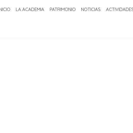
INICIO
LA ACADEMIA
PATRIMONIO
NOTICIAS
ACTIVIDADE
ADEMIA
PATRIMONIO
NOTICIAS
ACTIVIDADES
BIBLIOTECA