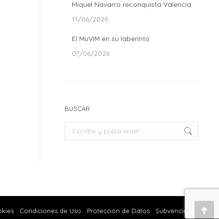
Miquel Navarro reconquista Valencia
11/06/2026
El MuVIM en su laberinto
07/06/2026
BUSCAR
Buscar:
okies
Condiciones de Uso
Protección de Datos
Subvenciones
Ir