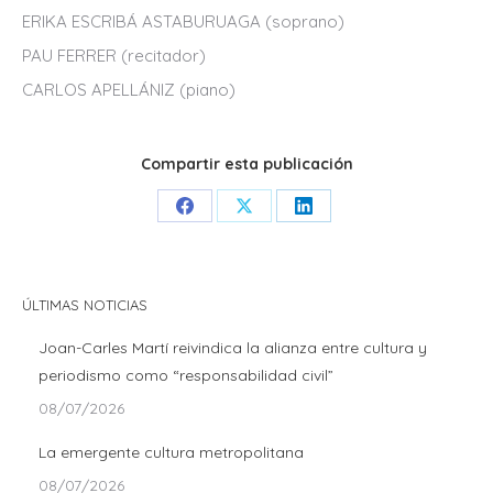
ERIKA ESCRIBÁ ASTABURUAGA (soprano)
PAU FERRER (recitador)
CARLOS APELLÁNIZ (piano)
Compartir esta publicación
Share
Share
Share
on
on
on
Facebook
X
LinkedIn
ÚLTIMAS NOTICIAS
Joan-Carles Martí reivindica la alianza entre cultura y
periodismo como “responsabilidad civil”
08/07/2026
La emergente cultura metropolitana
08/07/2026