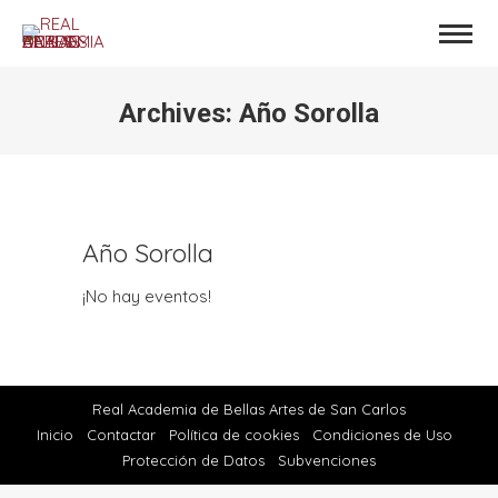
Archives:
Año Sorolla
Estás aquí:
Año Sorolla
¡No hay eventos!
Real Academia de Bellas Artes de San Carlos
Inicio
Contactar
Política de cookies
Condiciones de Uso
Protección de Datos
Subvenciones