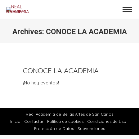
Archives:
CONOCE LA ACADEMIA
Estás aquí:
CONOCE LA ACADEMIA
¡No hay eventos!
Real Academia de Bellas Artes de San Carlos
Inicio
Contactar
Política de cookies
Condiciones de Uso
Protección de Datos
Subvenciones