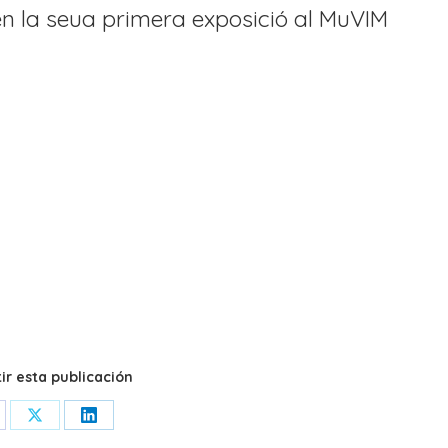
en la seua primera exposició al MuVIM
r esta publicación
are
Share
Share