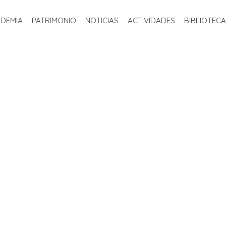
INICIO
LA ACADEMIA
PATRIMONIO
NOTICIAS
ACTIVIDADE
ADEMIA
PATRIMONIO
NOTICIAS
ACTIVIDADES
BIBLIOTECA