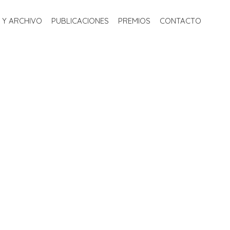
S
BIBLIOTECA Y ARCHIVO
PUBLICACIONES
PREMIOS
 Y ARCHIVO
PUBLICACIONES
PREMIOS
CONTACTO
CONTACTO