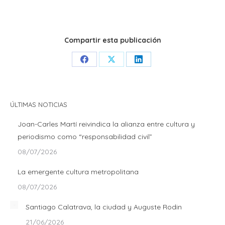
Compartir esta publicación
Share
Share
Share
on
on
on
Facebook
X
LinkedIn
ÚLTIMAS NOTICIAS
Joan-Carles Martí reivindica la alianza entre cultura y
periodismo como “responsabilidad civil”
08/07/2026
La emergente cultura metropolitana
08/07/2026
Santiago Calatrava, la ciudad y Auguste Rodin
21/06/2026