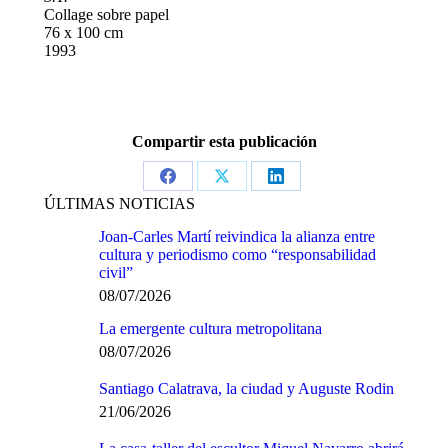
Collage sobre papel
76 x 100 cm
1993
Compartir esta publicación
Share
Share
Share
ÚLTIMAS NOTICIAS
on
on
on
Joan-Carles Martí reivindica la alianza entre
Facebook
X
LinkedIn
cultura y periodismo como “responsabilidad
civil”
08/07/2026
La emergente cultura metropolitana
08/07/2026
Santiago Calatrava, la ciudad y Auguste Rodin
21/06/2026