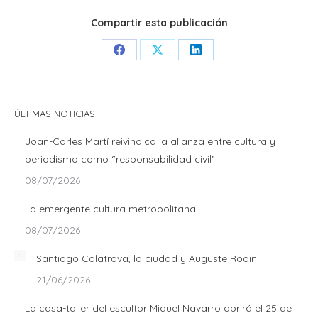
Compartir esta publicación
Share
Share
Share
on
on
on
Facebook
X
LinkedIn
ÚLTIMAS NOTICIAS
Joan-Carles Martí reivindica la alianza entre cultura y
periodismo como “responsabilidad civil”
08/07/2026
La emergente cultura metropolitana
08/07/2026
Santiago Calatrava, la ciudad y Auguste Rodin
21/06/2026
La casa-taller del escultor Miquel Navarro abrirá el 25 de