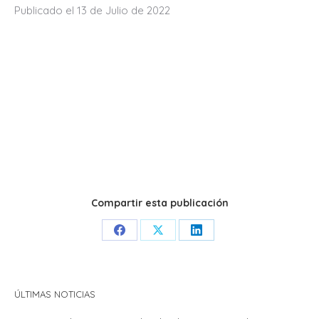
Publicado el 13 de Julio de 2022
Compartir esta publicación
Share
Share
Share
on
on
on
Facebook
X
LinkedIn
ÚLTIMAS NOTICIAS