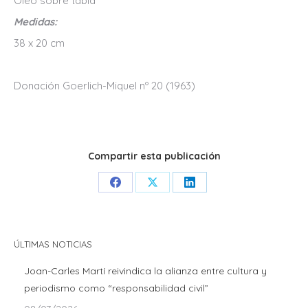
Óleo sobre tabla
Medidas:
38 x 20 cm
Donación Goerlich-Miquel nº 20 (1963)
Compartir esta publicación
Share
Share
Share
on
on
on
Facebook
X
LinkedIn
ÚLTIMAS NOTICIAS
Joan-Carles Martí reivindica la alianza entre cultura y
periodismo como “responsabilidad civil”