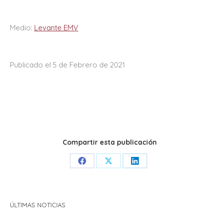
Medio:
Levante EMV
Publicado el 5 de Febrero de 2021
Compartir esta publicación
Share
Share
Share
on
on
on
Facebook
X
LinkedIn
ÚLTIMAS NOTICIAS