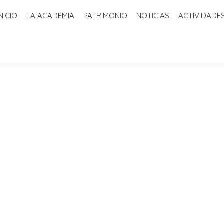
INICIO
LA ACADEMIA
PATRIMONIO
NOTICIAS
ACTIVIDADE
ADEMIA
PATRIMONIO
NOTICIAS
ACTIVIDADES
BIBLIOTECA