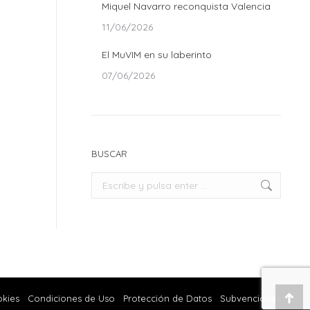
Miquel Navarro reconquista Valencia
11/06/2026
El MuVIM en su laberinto
07/06/2026
BUSCAR
Buscar:
okies
Condiciones de Uso
Protección de Datos
Subvenciones
Ir