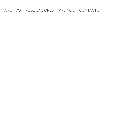
S
BIBLIOTECA Y ARCHIVO
PUBLICACIONES
PREMIOS
 Y ARCHIVO
PUBLICACIONES
PREMIOS
CONTACTO
CONTACTO