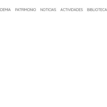
INICIO
LA ACADEMIA
PATRIMONIO
NOTICIAS
ACTIVIDADE
ADEMIA
PATRIMONIO
NOTICIAS
ACTIVIDADES
BIBLIOTECA