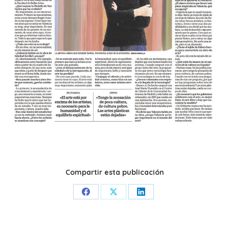
Compartir esta publicación
Share
Share
Share
on
on
on