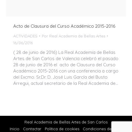
Acto de Clausura del Curso Académico 2015-2016
ACTIVIDADES
Por
Real Academia de Bellas Artes
16/06/2016
( 28 de junio de 2016) La Real Academia de Bellas
Artes de San Carlos de Valencia celebró el pasado
28 de junio de 2016 el acto de Clausura del Curso
Académico 2015-2016 con una conferencia a cargo
del Excmo. Sr.Dr. D. José Luis García del Busto
Arregui, actual secretario de la Real Academia de…
Real Academia de Bellas Artes de San Carlos
Inicio
Contactar
Política de cookies
Condiciones de Uso