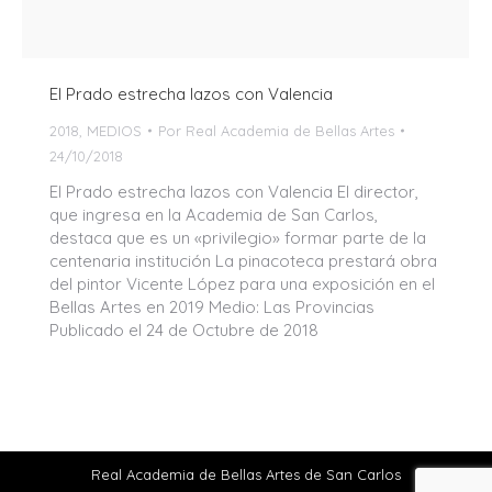
El Prado estrecha lazos con Valencia
2018
,
MEDIOS
Por
Real Academia de Bellas Artes
24/10/2018
El Prado estrecha lazos con Valencia El director,
que ingresa en la Academia de San Carlos,
destaca que es un «privilegio» formar parte de la
centenaria institución La pinacoteca prestará obra
del pintor Vicente López para una exposición en el
Bellas Artes en 2019 Medio: Las Provincias
Publicado el 24 de Octubre de 2018
Real Academia de Bellas Artes de San Carlos