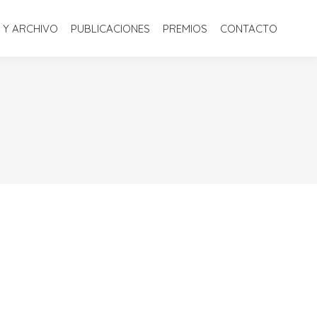
S
BIBLIOTECA Y ARCHIVO
PUBLICACIONES
PREMIOS
 Y ARCHIVO
PUBLICACIONES
PREMIOS
CONTACTO
CONTACTO
1