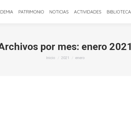
INICIO
LA ACADEMIA
PATRIMONIO
NOTICIAS
ACTIVIDADE
ADEMIA
PATRIMONIO
NOTICIAS
ACTIVIDADES
BIBLIOTECA
Archivos por mes:
enero 202
Estás aquí:
Inicio
2021
enero