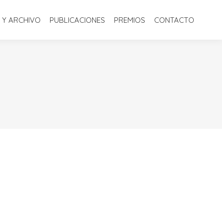
S
BIBLIOTECA Y ARCHIVO
PUBLICACIONES
PREMIOS
 Y ARCHIVO
PUBLICACIONES
PREMIOS
CONTACTO
CONTACTO