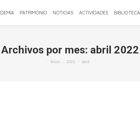
INICIO
LA ACADEMIA
PATRIMONIO
NOTICIAS
ACTIVIDADE
ADEMIA
PATRIMONIO
NOTICIAS
ACTIVIDADES
BIBLIOTECA
Archivos por mes:
abril 2022
Estás aquí:
Inicio
2022
abril