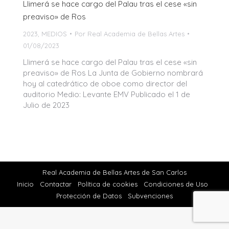
Llimerá se hace cargo del Palau tras el cese «sin
preaviso» de Ros
2023
,
MEDIOS
Por
Real Academia de Bellas Artes
01/08/2023
Llimerá se hace cargo del Palau tras el cese «sin
preaviso» de Ros La Junta de Gobierno nombrará
hoy al catedrático de oboe como director del
auditorio Medio: Levante EMV Publicado el 1 de
Julio de 2023
Real Academia de Bellas Artes de San Carlos
Inicio
Contactar
Política de cookies
Condiciones de Uso
Protección de Datos
Subvenciones