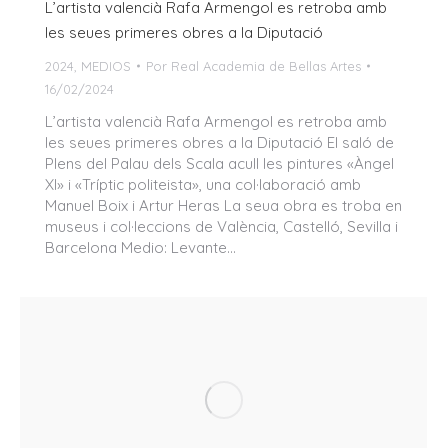
L’artista valencià Rafa Armengol es retroba amb
les seues primeres obres a la Diputació
2024
,
MEDIOS
Por
Real Academia de Bellas Artes
16/02/2024
L’artista valencià Rafa Armengol es retroba amb
les seues primeres obres a la Diputació El saló de
Plens del Palau dels Scala acull les pintures «Àngel
XI» i «Tríptic politeista», una col·laboració amb
Manuel Boix i Artur Heras La seua obra es troba en
museus i col·leccions de València, Castelló, Sevilla i
Barcelona Medio: Levante…