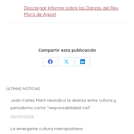
Descargar Informe sobre las Danzas del Rey
Moro de Agost
Compartir esta publicación
Share
Share
Share
on
on
on
Facebook
X
LinkedIn
ÚLTIMAS NOTICIAS
Joan-Carles Martí reivindica la alianza entre cultura y
periodismo como “responsabilidad civil”
08/07/2026
La emergente cultura metropolitana