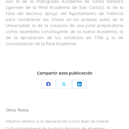
son la de la malograda Academia de Santa Bárbara
(germen de la Real Academia de San Carlos), la de la
fase del decisivo apoyo del Ayuntamiento de Valencia
para restablecer las clases en las propias aulas de la
Universidad, la de la creación de una junta preparatoria
como asamblea constituyente de la nueva Academia, la
de la aprobación de los estatutos en 1768 y la de
consolidación de la Real Academia.
Compartir esta publicación
Share
Share
Share
on
on
on
Facebook
X
LinkedIn
Otros Títulos
Informe relativo a la declaración como Bien de Interés
Cultural Inmaterial de la plaza de toros de Algemesí,