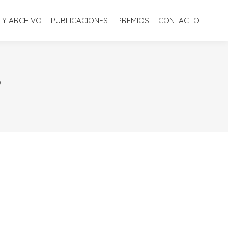
S
BIBLIOTECA Y ARCHIVO
PUBLICACIONES
PREMIOS
 Y ARCHIVO
PUBLICACIONES
PREMIOS
CONTACTO
CONTACTO
6