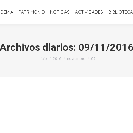
INICIO
LA ACADEMIA
PATRIMONIO
NOTICIAS
ACTIVIDADE
ADEMIA
PATRIMONIO
NOTICIAS
ACTIVIDADES
BIBLIOTECA
Archivos diarios:
09/11/201
Estás aquí:
Inicio
2016
noviembre
09