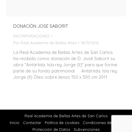
DONACIÓN JOSÉ SABORIT
INCORPORACIONES
Por
Real Academia de Bellas Artes
18/11/2016
La Real Academia de Bellas Artes de San Carlos
ha recibido como donación de D. José Saborit su
obra “Antártida. Isla rey Jorge (II)” para que forme
parte de su fondo patrimonial. Antártida. Isla rey
Jorge (II) Óleo sobre lienzo 150 x 300 cm 2011
Real Academia de Bellas Artes de San Carlos
Inicio
Contactar
Política de cookies
Condiciones de Uso
Protección de Datos
Subvenciones