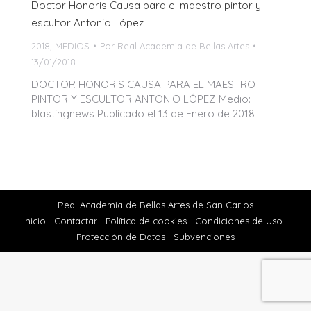
Doctor Honoris Causa para el maestro pintor y
escultor Antonio López
2018
,
MEDIOS
Por
Real Academia de Bellas Artes
13/01/2018
DOCTOR HONORIS CAUSA PARA EL MAESTRO
PINTOR Y ESCULTOR ANTONIO LÓPEZ Medio:
blastingnews Publicado el 13 de Enero de 2018
Real Academia de Bellas Artes de San Carlos
Inicio
Contactar
Política de cookies
Condiciones de Uso
Protección de Datos
Subvenciones