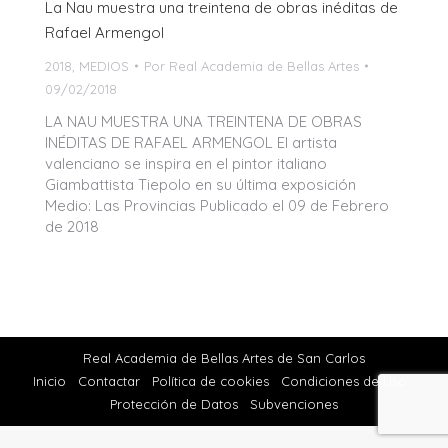
La Nau muestra una treintena de obras inéditas de
Rafael Armengol
2018
,
MEDIOS
Por
Real Academia de Bellas Artes
09/02/2018
LA NAU MUESTRA UNA TREINTENA DE OBRAS
INÉDITAS DE RAFAEL ARMENGOL El artista
valenciano se inspira en el pintor italiano
Giambattista Tiepolo en su última exposición
Medio: Las Provincias Publicado el 09 de Febrero
de 2018
Real Academia de Bellas Artes de San Carlos
Inicio
Contactar
Política de cookies
Condiciones de Uso
Protección de Datos
Subvenciones