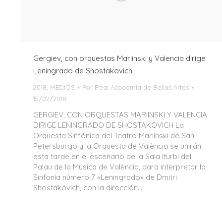
Gergiev, con orquestas Mariinski y Valencia dirige
Leningrado de Shostakovich
2018
,
MEDIOS
Por
Real Academia de Bellas Artes
15/02/2018
GERGIEV, CON ORQUESTAS MARIINSKI Y VALENCIA
DIRIGE LENINGRADO DE SHOSTAKOVICH La
Orquesta Sinfónica del Teatro Mariinski de San
Petersburgo y la Orquesta de València se unirán
esta tarde en el escenario de la Sala Iturbi del
Palau de la Música de València, para interpretar la
Sinfonía número 7 «Leningrado» de Dmitri
Shostakóvich, con la dirección…