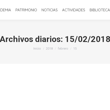
INICIO
LA ACADEMIA
PATRIMONIO
NOTICIAS
ACTIVIDADE
ADEMIA
PATRIMONIO
NOTICIAS
ACTIVIDADES
BIBLIOTECA
Archivos diarios:
15/02/201
Estás aquí:
Inicio
2018
febrero
15