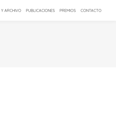
S
BIBLIOTECA Y ARCHIVO
PUBLICACIONES
PREMIOS
 Y ARCHIVO
PUBLICACIONES
PREMIOS
CONTACTO
CONTACTO
8