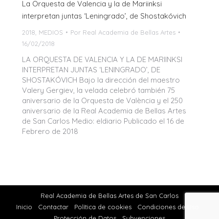
La Orquesta de Valencia y la de Mariinksi
interpretan juntas ‘Leningrado’, de Shostakóvich
2018
,
MEDIOS
Por
Real Academia de Bellas Artes
16/02/2018
LA ORQUESTA DE VALENCIA Y LA DE MARIINKSI
INTERPRETAN JUNTAS ‘LENINGRADO’, DE
SHOSTAKÓVICH Bajo la dirección del maestro
Valery Gergiev, la velada celebró también 75
aniversario de la Orquesta de València y el 250
aniversario de la Real Academia de Bellas Artes
de San Carlos Medio: eldiario Publicado el 16 de
Febrero de 2018
Real Academia de Bellas Artes de San Carlos
Inicio
Contactar
Política de cookies
Condiciones de Uso
Protección de Datos
Subvenciones