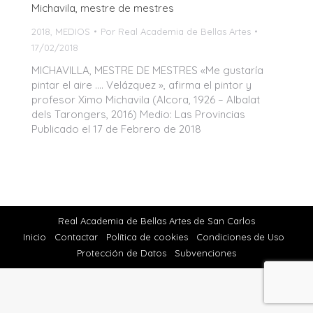
Michavila, mestre de mestres
2018
,
MEDIOS
Por
Real Academia de Bellas Artes
17/02/2018
MICHAVILLA, MESTRE DE MESTRES «Me gustaría
pintar el aire …. Velázquez », afirma el pintor y
profesor Ximo Michavila (Alcora, 1926 – Albalat
dels Tarongers, 2016) Medio: Las Provincias
Publicado el 17 de Febrero de 2018
Real Academia de Bellas Artes de San Carlos
Inicio
Contactar
Política de cookies
Condiciones de Uso
Protección de Datos
Subvenciones