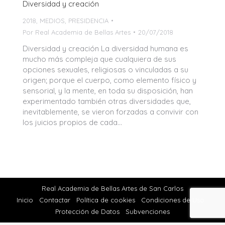
Diversidad y creación
2018
,
MEDIOS
,
PRESIDENCIA
Por
Real Academia de Bellas Artes
20/07/2018
Diversidad y creación La diversidad humana es
mucho más compleja que cualquiera de sus
opciones sexuales, religiosas o vinculadas a su
origen; porque el cuerpo, como elemento físico y
sensorial, y la mente, en toda su disposición, han
experimentado también otras diversidades que,
inevitablemente, se vieron forzadas a convivir con
los juicios propios de cada…
Real Academia de Bellas Artes de San Carlos
Inicio
Contactar
Política de cookies
Condiciones de Uso
Protección de Datos
Subvenciones