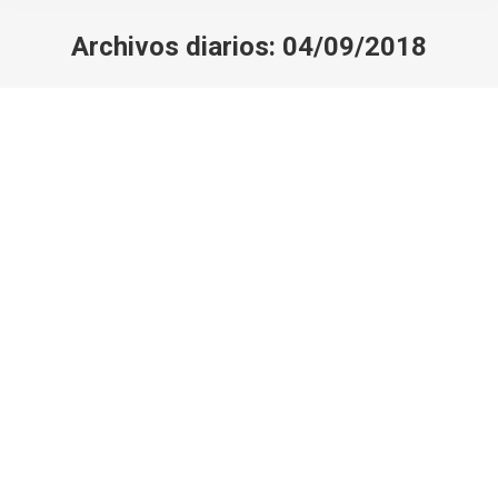
Archivos diarios:
04/09/2018
Estás aquí:
Musicòloga, compositora i folclorista
2018
,
MEDIOS
Por
Real Academia de Bellas Artes
04/09/2018