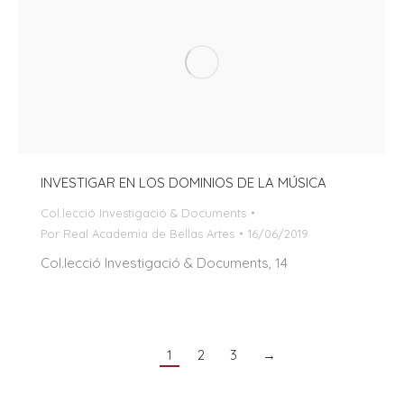
INVESTIGAR EN LOS DOMINIOS DE LA MÚSICA
Col.lecció Investigació & Documents
Por
Real Academia de Bellas Artes
16/06/2019
Col.lecció Investigació & Documents, 14
1
2
3
→