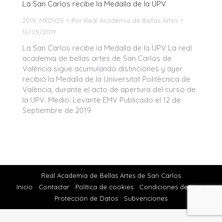
La San Carlos recibe la Medalla de la UPV
2019
,
MEDIOS
Por
Real Academia de Bellas Artes
12/09/2019
La San Carlos recibe la Medalla de la UPV La real
academia de bellas artes de San Carlos de
València sigue acumulando distinciones y ayer
recibió la Medalla de la Universitat Politècnica de
València, durante el acto de apertura del curso de
la UPV. Medio: Levante EMV Publicado el 12 de
Septiembre de 2019
Real Academia de Bellas Artes de San Carlos
Inicio
Contactar
Política de cookies
Condiciones de Uso
Protección de Datos
Subvenciones