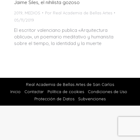
Jaime Siles, el nihilista gozoso
2019
,
MEDIOS
Por
Real Academia de Bellas Artes
05/11/2019
El escritor valenciano publica «Arquitectura
oblicua», un poemario meditativo y humanista
sobre el tiempo, la identidad y la muerte
Real Academia de Bellas Artes de San Carlos
Inicio
Contactar
Política de cookies
Condiciones de Uso
Protección de Datos
Subvenciones