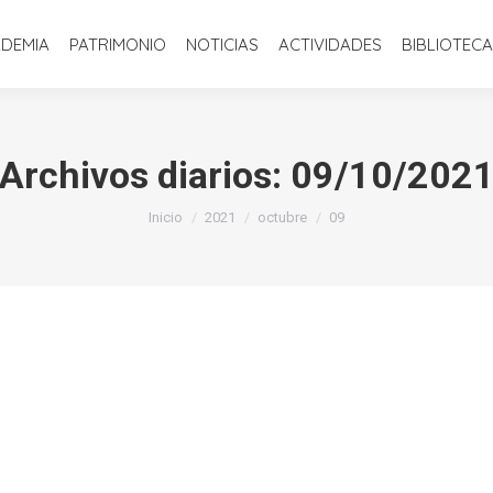
INICIO
LA ACADEMIA
PATRIMONIO
NOTICIAS
ACTIVIDADE
ADEMIA
PATRIMONIO
NOTICIAS
ACTIVIDADES
BIBLIOTECA
Archivos diarios:
09/10/202
Estás aquí:
Inicio
2021
octubre
09