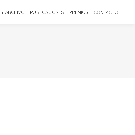
S
BIBLIOTECA Y ARCHIVO
PUBLICACIONES
PREMIOS
 Y ARCHIVO
PUBLICACIONES
PREMIOS
CONTACTO
CONTACTO
1