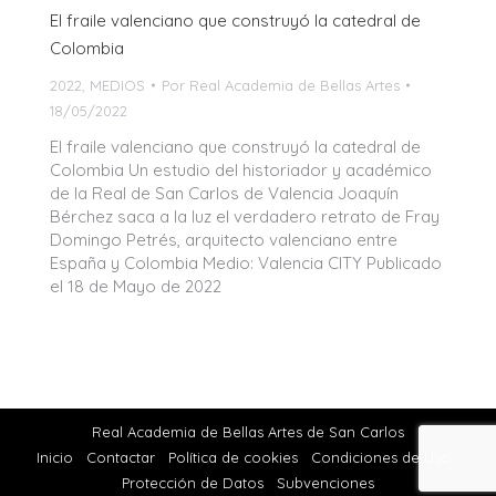
El fraile valenciano que construyó la catedral de
Colombia
2022
,
MEDIOS
Por
Real Academia de Bellas Artes
18/05/2022
El fraile valenciano que construyó la catedral de
Colombia Un estudio del historiador y académico
de la Real de San Carlos de Valencia Joaquín
Bérchez saca a la luz el verdadero retrato de Fray
Domingo Petrés, arquitecto valenciano entre
España y Colombia Medio: Valencia CITY Publicado
el 18 de Mayo de 2022
Real Academia de Bellas Artes de San Carlos
Inicio
Contactar
Política de cookies
Condiciones de Uso
Protección de Datos
Subvenciones