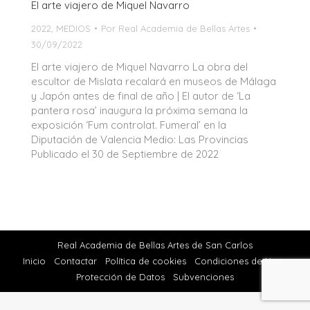
El arte viajero de Miquel Navarro
2022
,
MEDIOS
Por
Real Academia de Bellas Artes
30/09/2022
El arte viajero de Miquel Navarro La obra del
escultor de Mislata recalará en museos de Málaga
y Japón antes de final de año | El autor de ‘La
pantera rosa’ inaugura la próxima semana la
exposición ‘Fum controlat. Fumeral’ en la
Diputación de Valencia Medio: Las Provincias
Publicado el 30 de Septiembre de 2022
Real Academia de Bellas Artes de San Carlos
Inicio
Contactar
Política de cookies
Condiciones de Uso
Protección de Datos
Subvenciones