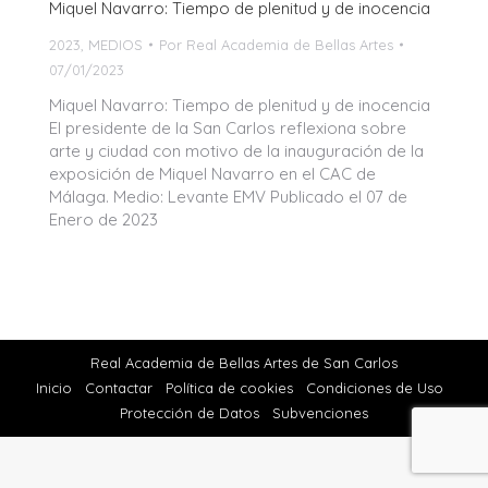
Miquel Navarro: Tiempo de plenitud y de inocencia
2023
,
MEDIOS
Por
Real Academia de Bellas Artes
07/01/2023
Miquel Navarro: Tiempo de plenitud y de inocencia
El presidente de la San Carlos reflexiona sobre
arte y ciudad con motivo de la inauguración de la
exposición de Miquel Navarro en el CAC de
Málaga. Medio: Levante EMV Publicado el 07 de
Enero de 2023
Real Academia de Bellas Artes de San Carlos
Inicio
Contactar
Política de cookies
Condiciones de Uso
Protección de Datos
Subvenciones