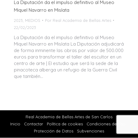
La Diputación da el impulso definitivo al Museo
Miquel Navarro en Mislata
2023
,
MEDIOS
Por
Real Academia de Bellas Artes
22/02/2023
La Diputación da el impulso definitivo al Museo
Miquel Navarro en Mislata La Diputación adjudicará
de forma inminente las obras por valor de 500.000
euros para transformar el taller del escultor en un
centro de arte | El estudio que será la sede de la
pinacoteca alberga un refugio de la Guerra Civil
que también…
Real Academia de Bellas Artes de San Carlos
Inicio
Contactar
Política de cookies
Condiciones de Uso
Protección de Datos
Subvenciones